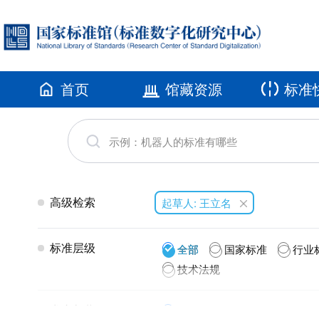
首页
馆藏资源
标准
高级检索
起草人: 王立名
标准层级
全部
国家标准
行业
技术法规
发布年代
全部