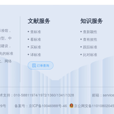
文献服务
知识服务
标准馆，
查标准
查新颖性
转型。中
看标准
查有效性
馆建设，
买标准
跟踪标准
领先的标准
译标准
比对标准
化、网络
订单查询
术支持：010-58811974/1972/1360/1341/1328
邮箱：service@
9号
备案号：
京ICP备10046988号-46
京公网安备11010802045