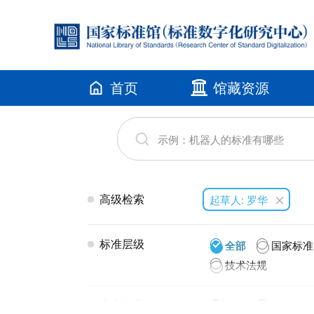
首页
馆藏资源
高级检索
起草人: 罗华
标准层级
全部
国家标准
技术法规
发布年代
全部
2026(1)