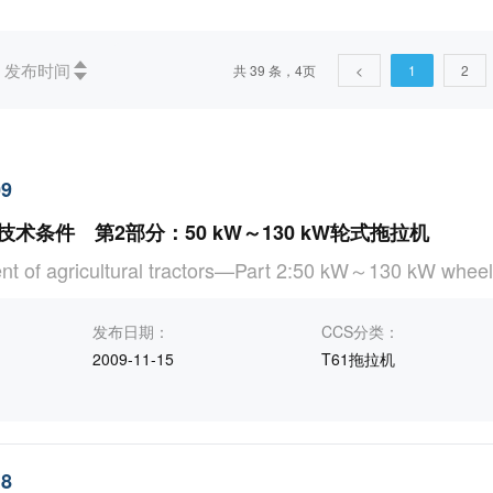
作废(6)
未生效(1)
被代替(1)
发布时间
共 39 条，4页
<
1
2
学、 服务、公司(企业)的组织和管理、行政、运输(1)
11医药卫生技
(1)
29电气工程(6)
35信息技术、办公机械(1)
65农业(
(1)
09
术条件 第2部分：50 kW～130 kW轮式拖拉机
B农业、林业(8)
C医药、卫生、劳动保护(4)
F能源、核
nt of agricultural tractors—Part 2:50 kW～130 kW wheel
发布日期：
CCS分类：
2009-11-15
T61拖拉机
18