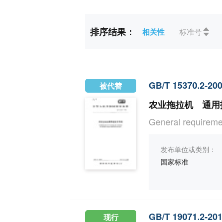
标准状态
全部
现行(28)
排序结果：
相关性
标准号
ICS
全部
03社会
27能源和热传导工程
91建筑材料和建筑物
GB/T 15370.2-20
被代替
农业拖拉机 通用技
CCS
全部
A综合(3)
General requireme
X食品(2)
发布单位或类别：
国家标准
GB/T 19071.2-20
现行