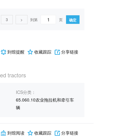
3
>
到第
页
确定
术(3)
13环保、保健和安全(1)
22)
67食品技术(1)
到馆提醒
收藏跟踪
分享链接
技术(1)
K电工(3)
T车辆(5)
ed tractors
ICS分类：
65.060.10农业拖拉机和牵引车
辆
到馆阅读
收藏跟踪
分享链接