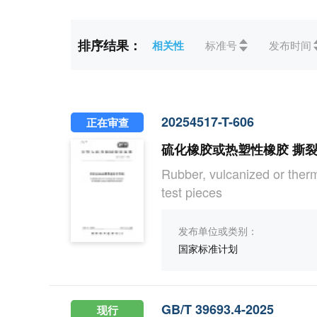
标准状态
全部
现行(2)
未生效(
排序结果：
相关性
标准号
发布时间
ICS
全部
83橡胶和塑料工业(4
CCS
全部
G化工(3)
20254517-T-606
正在审查
硫化橡胶或热塑性橡胶 撕
Rubber, vulcanized or ther
test pieces
发布单位或类别：
国家标准计划
GB/T 39693.4-2025
现行