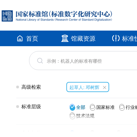
首页
馆藏资源
标准
高级检索
起草人: 邓树辉
标准层级
全部
国家标准
行业
技术法规
发布年代
全部
2026(1)
2025(2