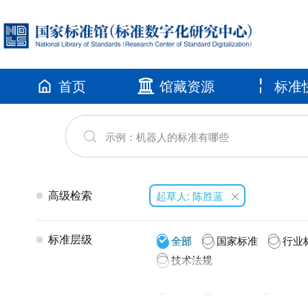
首页
馆藏资源
标准
高级检索
起草人: 陈胜蓝
标准层级
全部
国家标准
行业
技术法规
发布年代
全部
2026(2)
2025(1