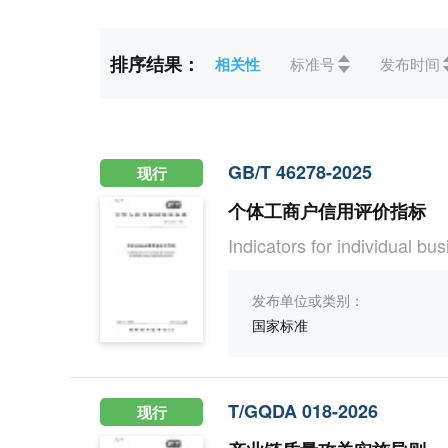
标准状态
全部
现行(2)
未生效(
排序结果：
相关性
标准号
发布时间
ICS
全部
03社会学、 服务、
CCS
全部
A综合(2)
GB/T 46278-2025
现行
个体工商户信用评价指标
Indicators for individual bu
发布单位或类别：
国家标准
T/GQDA 018-2026
现行