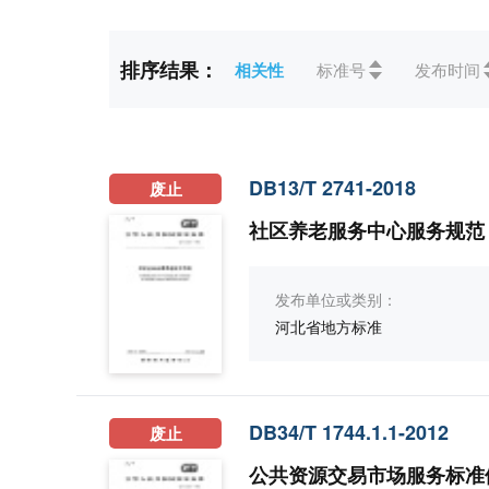
2018(385)
2017(315)
排序结果：
相关性
标准号
发布时间
标准状态
全部
现行(3957)
作废
ICS
全部
01综合、术语学、标
07数学、自然科学(28)
1
DB13/T 2741-2018
废止
21机械系统和通用件(5)
社区养老服务中心服务规范
发布单位或类别：
河北省地方标准
DB34/T 1744.1.1-2012
废止
公共资源交易市场服务标准