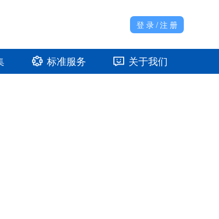
登 录 / 注 册
集
标准服务
关于我们
准馆
发展大事记