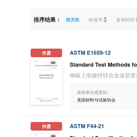
2017(57)
更多
排序结果：
相关性
标准号
发布时间
标准状态
全部
现行(676)
历史(
CCS
全部
A综合(351)
B农
L电子元器件与信息技术(7)
ASTM E1659-12
作废
钢板上电镀锌锌合金涂层质
发布单位或类别：
美国材料与试验协会
ASTM F44-21
作废