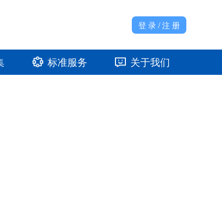
登 录 / 注 册
集
标准服务
关于我们
准馆
发展大事记