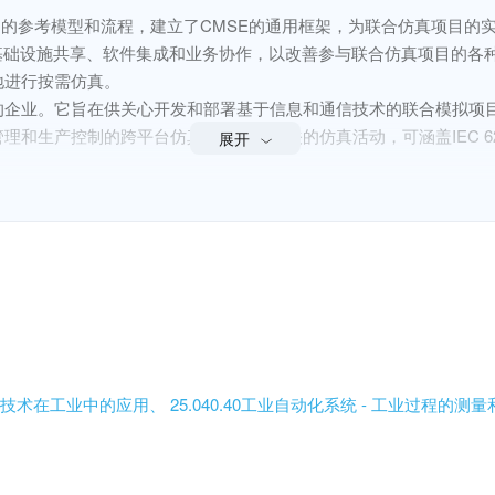
）的参考模型和流程，建立了CMSE的通用框架，为联合仿真项目的
基础设施共享、软件集成和业务协作，以改善参与联合仿真项目的各
进行按需仿真。

的企业。它旨在供关心开发和部署基于信息和通信技术的联合模拟项
生产控制的跨平台仿真协同能力相关的仿真活动，可涵盖IEC 62264
展开
合仿真项目的解决方案制定中实施CMSE的具体途径。
ocess for Collaborative Modeling and Simulation Environment (CMSE)
int simulation projects. The CMSE which is based on the reference pr
nted share-use of the infrastructure, integration of the software and 
- 信息技术在工业中的应用、
25.040.40工业自动化系统 - 工业过程的测
lved in a joint simulation project which needs on-demand simulation at
ises or by different departments within an enterprise.
ing enterprises but also be applied to other kinds of enterprises. It 