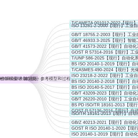
of the joint simulation project based on information and communication
pability supporting business planning and logistics, manufacturing op
from 2 to 4 of the functional hierarchy of manufacturing systems in 
alysis and realization by CMSE.
relevant collaboration environment, and does not specify the specific