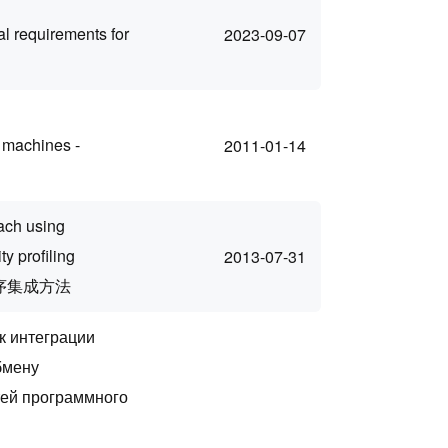
l requirements for
2023-09-07
f machines -
2011-01-14
ach using
y profiling
2013-07-31
序集成方法
к интеграции
бмену
ей программного