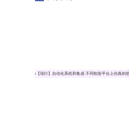
concerned with developing and deploying solutions 
related cross-platform simulation collaboration ca
or among enterprises, which can cover the levels 
This document specifies the following:
the general framework of CMSE;
the methodology of the joint simulation project an
This document does not relate to the simulation ir
formulation of joint simulation projects.