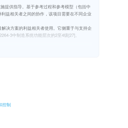
实施提供指导。基于参考过程和参考模型（包括中
种利益相关者之间的协作，该项目需要在不同企业
目解决方案的利益相关者使用。它侧重于与支持企
-3中制造系统功能层次的2至4级[27]。

, which establishes a general framework of 
ocess and the reference model including neutral 
collaboration of the business to improve 
量和控制
 any time and any place upon different 
is intended for use by stakeholders who are 