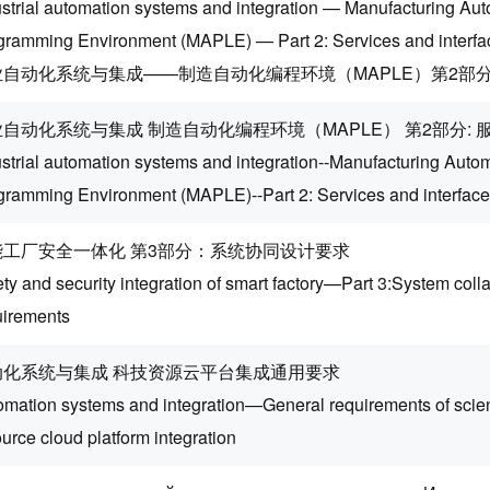
ustrial automation systems and integration — Manufacturing Au
gramming Environment (MAPLE) — Part 2: Services and interfa
业自动化系统与集成——制造自动化编程环境（MAPLE）第2部分
自动化系统与集成 制造自动化编程环境（MAPLE） 第2部分: 
ustrial automation systems and integration--Manufacturing Auto
gramming Environment (MAPLE)--Part 2: Services and interfac
能工厂安全一体化 第3部分：系统协同设计要求
ty and security integration of smart factory—Part 3:System coll
uirements
动化系统与集成 科技资源云平台集成通用要求
omation systems and integration—General requirements of scie
urce cloud platform integration