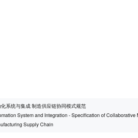
动化系统与集成 制造供应链协同模式规范
mation System and Integration - Specification of Collaborative
ufacturing Supply Chain