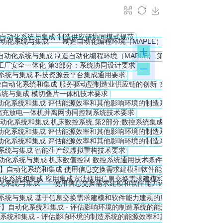
 technology. It focuses on simulation activities 
erations management and production control within 
IEC 62264-3
[27]
.
 approach to implement CMSE in the solution 