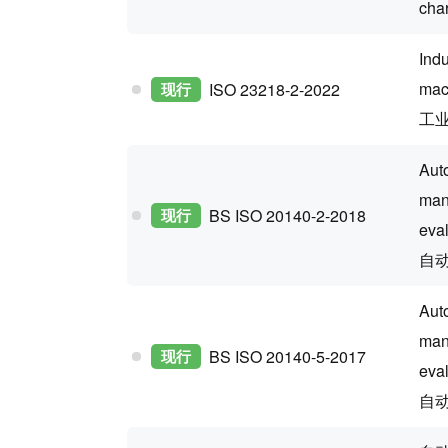
cha
Indu
mach
现行
ISO 23218-2-2022
工
Auto
man
现行
BS ISO 20140-2-2018
eva
自
Auto
man
现行
BS ISO 20140-5-2017
eva
自