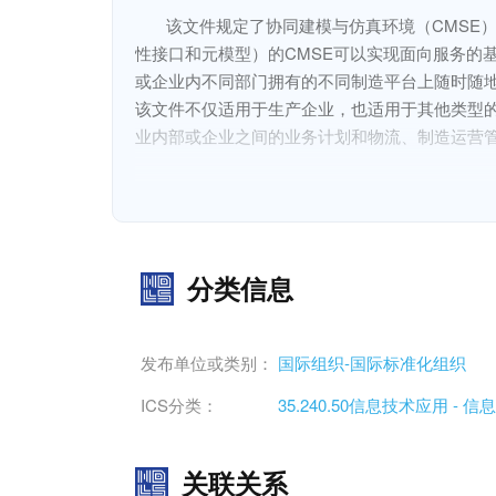
该文件规定了协同建模与仿真环境（CMSE
性接口和元模型）的CMSE可以实现面向服务的
或企业内不同部门拥有的不同制造平台上随时随地
该文件不仅适用于生产企业，也适用于其他类型
业内部或企业之间的业务计划和物流、制造运营管理和
本文件规定了以下内容:

CMSE的总体框架；

CMSE联合仿真项目分析与实现的方法。

分类信息
本文档不涉及仿真无关协作环境，也没有规定在联
This document specifies a reference model and pr
CMSE to provide guidance for implementation of jo
发布单位或类别：
国际组织-国际标准化组织
interfaces and meta-models can enable service-orie
ICS分类：
35.240.50信息技术应用 
collaboration among all kinds of stakeholders invo
manufacturing platforms owned by different enterpr
关联关系
This document can not only be applied to manufactur