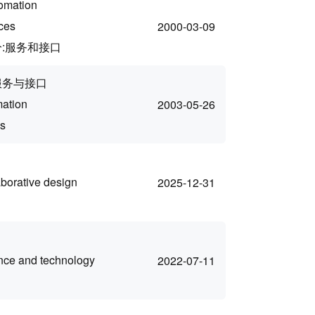
tomation
ces
2000-03-09
:服务和接口
服务与接口
mation
2003-05-26
es
aborative design
2025-12-31
nce and technology
2022-07-11