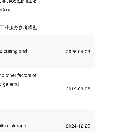
ции, координация
ой на
 工业服务参考模型
e-cutting and
2025-04-23
d other factors of
d general
2019-09-06
ptical storage
2024-12-25