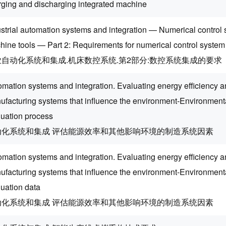
rging and discharging integrated machine
strial automation systems and integration — Numerical control 
ine tools — Part 2: Requirements for numerical control system 
业自动化系统和集成.机床数控系统.第2部分:数控系统集成的要求
mation systems and integration. Evaluating energy efficiency an
ufacturing systems that influence the environment-Environment
luation process
动化系统和集成 评估能源效率和其他影响环境的制造系统因素
mation systems and integration. Evaluating energy efficiency an
ufacturing systems that influence the environment-Environment
luation data
动化系统和集成 评估能源效率和其他影响环境的制造系统因素