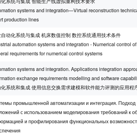
动化系统与集成 智能生产线虚拟重构技术要求
mation systems and integration—Virtual reconstruction technica
t production lines
业自动化系统与集成 机床数值控制 数控系统通用技术条件
strial automation systems and integration - Numerical control o
eral requirements for numerical control systems
mation systems and integration. Applications integration appro
rmation exchange requirements modelling and software capabilit
动化系统和集成 使用信息交换需求建模和软件能力评测的应用程
темы промышленной автоматизации и интеграция. Подход 
ложений с использованием моделирования требований к о
ормацией и профилирования функциональных возможност
спечения