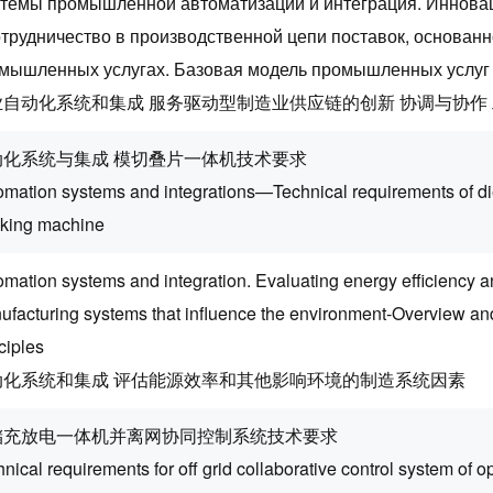
темы промышленной автоматизации и интеграция. Иннова
отрудничество в производственной цепи поставок, основанн
мышленных услугах. Базовая модель промышленных услуг
业自动化系统和集成 服务驱动型制造业供应链的创新 协调与协作
动化系统与集成 模切叠片一体机技术要求
omation systems and integrations—Technical requirements of di
cking machine
mation systems and integration. Evaluating energy efficiency an
ufacturing systems that influence the environment-Overview an
ciples
动化系统和集成 评估能源效率和其他影响环境的制造系统因素
储充放电一体机并离网协同控制系统技术要求
nical requirements for off grid collaborative control system of o