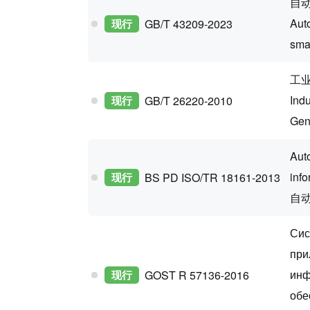
自
Auto
现行
GB/T 43209-2023
smar
工
Indu
现行
GB/T 26220-2010
Gen
Auto
info
现行
BS PD ISO/TR 18161-2013
自
Сис
при
инф
现行
GOST R 57136-2016
обе