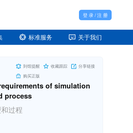
登 录 / 注 册
集
标准服务
关于我们
准馆
发展大事记
到馆提醒
收藏跟踪
分享链接
购买正版
requirements of simulation
d process
型和过程